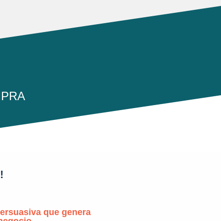
OMPRA
!
ersuasiva que genera