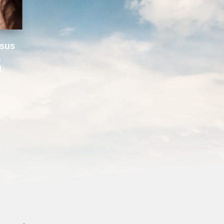
 sus
,
l,