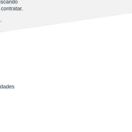
scando
contratar.
.
idades