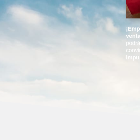
¡Emp
venta
podrá
convi
impu