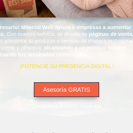
resario! Milenial Web ayuda a empresas a aumentar
s.
Con nuestro servicio de diseño de
páginas de venta
s presentar tu producto o servicio de manera profesiona
ncente y atractiva,
alcanzando a un público masivo,
lsando tus resultados comerciales.
¡POTENCIE SU PRESENCIA DIGITAL !
Asesoría GRATIS
Contáctanos ¡AHORA! WhatsApp