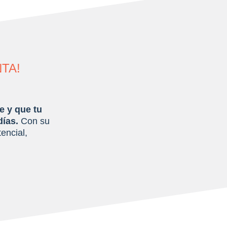
TA!
e
y que tu
días.
Con su
encial,